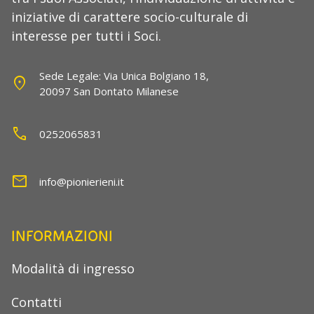
iniziative di carattere socio-culturale di
interesse per tutti i Soci.
Sede Legale: Via Unica Bolgiano 18,
location_on
20097 San Dontato Milanese
call
0252065831
mail
info@pionierieni.it
INFORMAZIONI
Modalità di ingresso
Contatti