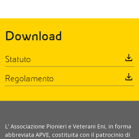
Download
download
Statuto
download
Regolamento
L’ Associazione Pionieri e Veterani Eni, in forma
abbreviata APVE, costituita con il patrocinio di