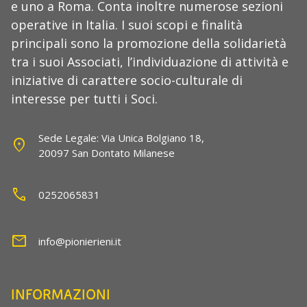
e uno a Roma. Conta inoltre numerose sezioni
operative in Italia. I suoi scopi e finalità
principali sono la promozione della solidarietà
tra i suoi Associati, l’individuazione di attività e
iniziative di carattere socio-culturale di
interesse per tutti i Soci.
Sede Legale: Via Unica Bolgiano 18,
location_on
20097 San Dontato Milanese
call
0252065831
mail
info@pionierieni.it
INFORMAZIONI