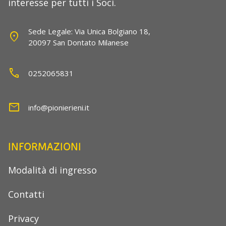
interesse per tutti i Soci.
Sede Legale: Via Unica Bolgiano 18,
location_on
20097 San Dontato Milanese
call
0252065831
mail
info@pionierieni.it
INFORMAZIONI
Modalità di ingresso
Contatti
Privacy