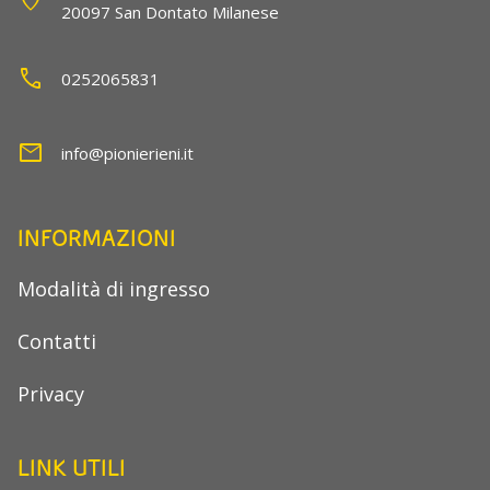
20097 San Dontato Milanese
call
0252065831
mail
info@pionierieni.it
INFORMAZIONI
Modalità di ingresso
Contatti
Privacy
LINK UTILI