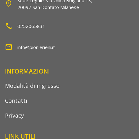
Sede Legale: Via Unica Bolgiano 18,
location_on
20097 San Dontato Milanese
call
0252065831
mail
info@pionierieni.it
INFORMAZIONI
Modalità di ingresso
Contatti
Privacy
LINK UTILI