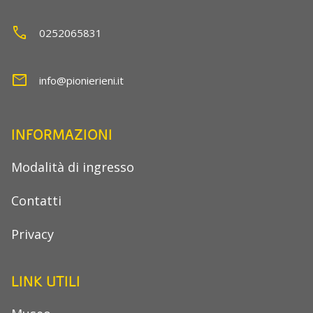
call
0252065831
mail
info@pionierieni.it
INFORMAZIONI
Modalità di ingresso
Contatti
Privacy
LINK UTILI