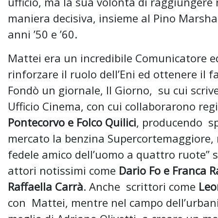
ufficio, ma la sua volontà di raggiungere 
maniera decisiva, insieme al Pino Marshal
anni ’50 e ’60.
Mattei era un incredibile Comunicatore ed
rinforzare il ruolo dell’Eni ed ottenere il f
Fondò un giornale, Il Giorno, su cui scri
Ufficio Cinema, con cui collaborarono reg
Pontecorvo e Folco Quilici
, producendo spo
mercato la benzina Supercortemaggiore, n
fedele amico dell’uomo a quattro ruote” 
attori notissimi come
Dario Fo e Franca R
Raffaella Carrà
. Anche scrittori come
Leo
con Mattei, mentre nel campo dell’urbanis