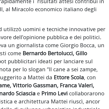
rapidamente i risultati attesi contribuì in
l, al Miracolo economico italiano degli
 utilizzò uomini e tecniche innovative per
avore dell’opinione pubblica e dei politici.
veva un giornalista come Giorgio Bocca, un
isti come
Bernardo Bertolucci, Gillo
t pubblicitari ideati per lanciare sul
ota per lo slogan “Il cane a sei zampe,
suggerito a Mattei da
Ettore Scola
, con
ame, Vittorio Gassman, Franca Valeri,
nardo Sciascia
e
Primo Levi
collaborarono
tica e architettura Mattei riuscì, ancor