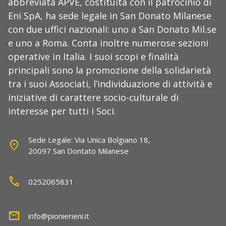
abbreviata APVE, costituita con il patrocinio di
Eni SpA, ha sede legale in San Donato Milanese
con due uffici nazionali: uno a San Donato Mil.se
e uno a Roma. Conta inoltre numerose sezioni
operative in Italia. I suoi scopi e finalità
principali sono la promozione della solidarietà
tra i suoi Associati, l’individuazione di attività e
iniziative di carattere socio-culturale di
interesse per tutti i Soci.
Sede Legale: Via Unica Bolgiano 18,
location_on
20097 San Dontato Milanese
call
0252065831
mail
info@pionierieni.it