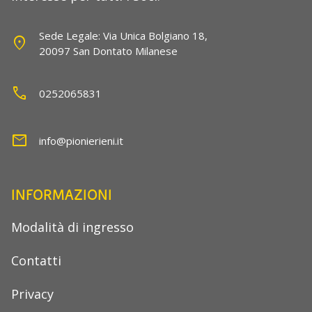
Sede Legale: Via Unica Bolgiano 18,
location_on
20097 San Dontato Milanese
call
0252065831
mail
info@pionierieni.it
INFORMAZIONI
Modalità di ingresso
Contatti
Privacy