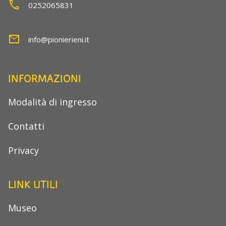
call
0252065831
mail
info@pionierieni.it
INFORMAZIONI
Modalità di ingresso
Contatti
Privacy
LINK UTILI
Museo