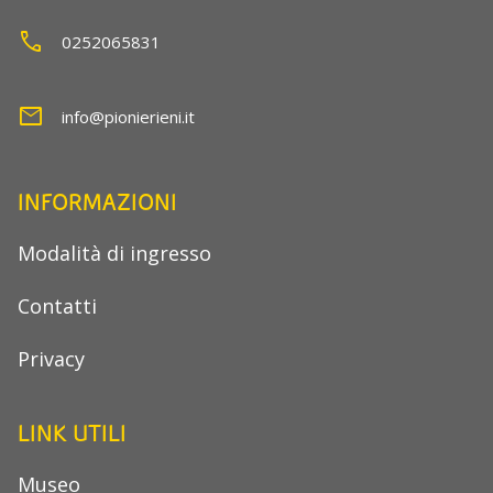
call
0252065831
mail
info@pionierieni.it
INFORMAZIONI
Modalità di ingresso
Contatti
Privacy
LINK UTILI
Museo