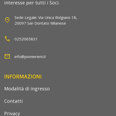
interesse per tutti i Soci.
Sede Legale: Via Unica Bolgiano 18,
location_on
20097 San Dontato Milanese
call
0252065831
mail
info@pionierieni.it
INFORMAZIONI
Modalità di ingresso
Contatti
Privacy