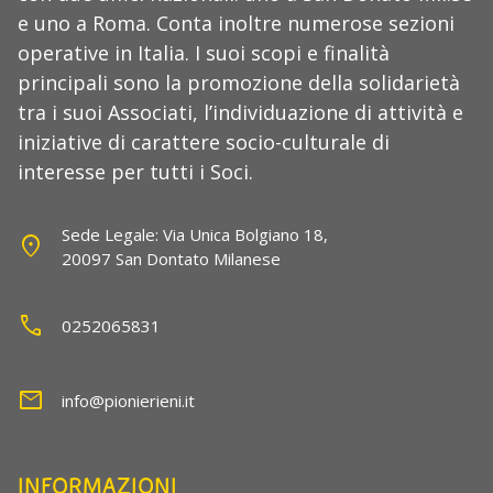
e uno a Roma. Conta inoltre numerose sezioni
operative in Italia. I suoi scopi e finalità
principali sono la promozione della solidarietà
tra i suoi Associati, l’individuazione di attività e
iniziative di carattere socio-culturale di
interesse per tutti i Soci.
Sede Legale: Via Unica Bolgiano 18,
location_on
20097 San Dontato Milanese
call
0252065831
mail
info@pionierieni.it
INFORMAZIONI