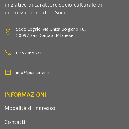
iniziative di carattere socio-culturale di
interesse per tutti i Soci.
Sede Legale: Via Unica Bolgiano 18,
location_on
20097 San Dontato Milanese
call
0252065831
mail
info@pionierieni.it
INFORMAZIONI
Modalità di ingresso
Contatti