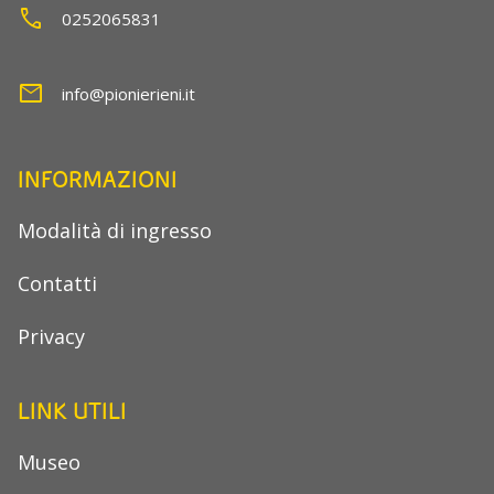
call
0252065831
mail
info@pionierieni.it
INFORMAZIONI
Modalità di ingresso
Contatti
Privacy
LINK UTILI
Museo