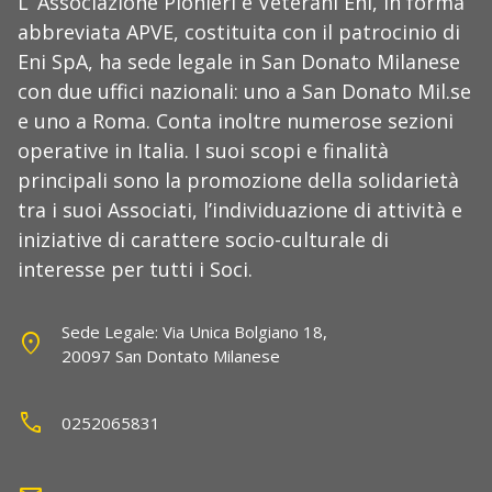
L’ Associazione Pionieri e Veterani Eni, in forma
abbreviata APVE, costituita con il patrocinio di
Eni SpA, ha sede legale in San Donato Milanese
con due uffici nazionali: uno a San Donato Mil.se
e uno a Roma. Conta inoltre numerose sezioni
operative in Italia. I suoi scopi e finalità
principali sono la promozione della solidarietà
tra i suoi Associati, l’individuazione di attività e
iniziative di carattere socio-culturale di
interesse per tutti i Soci.
Sede Legale: Via Unica Bolgiano 18,
location_on
20097 San Dontato Milanese
call
0252065831