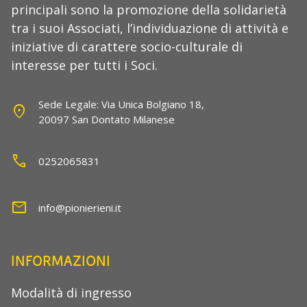
principali sono la promozione della solidarietà
tra i suoi Associati, l’individuazione di attività e
iniziative di carattere socio-culturale di
interesse per tutti i Soci.
Sede Legale: Via Unica Bolgiano 18,
location_on
20097 San Dontato Milanese
call
0252065831
mail
info@pionierieni.it
INFORMAZIONI
Modalità di ingresso