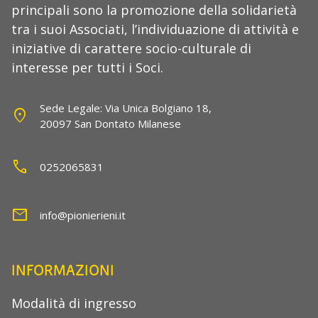
principali sono la promozione della solidarietà
tra i suoi Associati, l’individuazione di attività e
iniziative di carattere socio-culturale di
interesse per tutti i Soci.
Sede Legale: Via Unica Bolgiano 18,
location_on
20097 San Dontato Milanese
call
0252065831
mail
info@pionierieni.it
INFORMAZIONI
Modalità di ingresso