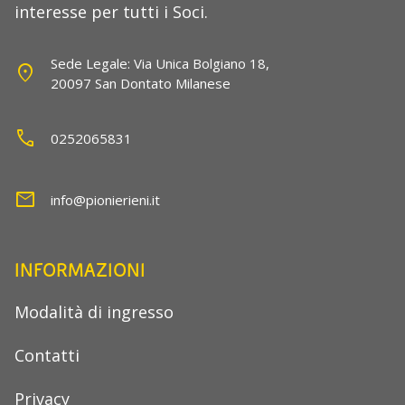
interesse per tutti i Soci.
Sede Legale: Via Unica Bolgiano 18,
location_on
20097 San Dontato Milanese
call
0252065831
mail
info@pionierieni.it
INFORMAZIONI
Modalità di ingresso
Contatti
Privacy