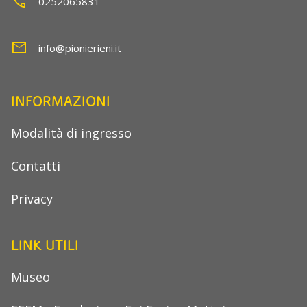
call
0252065831
mail
info@pionierieni.it
INFORMAZIONI
Modalità di ingresso
Contatti
Privacy
LINK UTILI
Museo