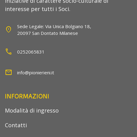
iniziative di carattere socio-culturale di
interesse per tutti i Soci.
Sede Legale: Via Unica Bolgiano 18,
location_on
20097 San Dontato Milanese
call
0252065831
mail
info@pionierieni.it
INFORMAZIONI
Modalità di ingresso
Contatti