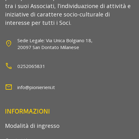
tra i suoi Associati, l’individuazione di attività e
iniziative di carattere socio-culturale di
interesse per tutti i Soci.
Sede Legale: Via Unica Bolgiano 18,
location_on
20097 San Dontato Milanese
call
0252065831
mail
info@pionierieni.it
INFORMAZIONI
Modalità di ingresso