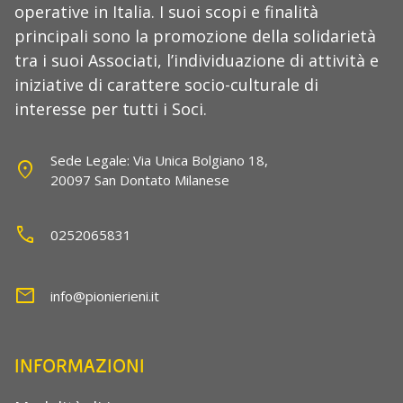
operative in Italia. I suoi scopi e finalità
principali sono la promozione della solidarietà
tra i suoi Associati, l’individuazione di attività e
iniziative di carattere socio-culturale di
interesse per tutti i Soci.
Sede Legale: Via Unica Bolgiano 18,
location_on
20097 San Dontato Milanese
call
0252065831
mail
info@pionierieni.it
INFORMAZIONI