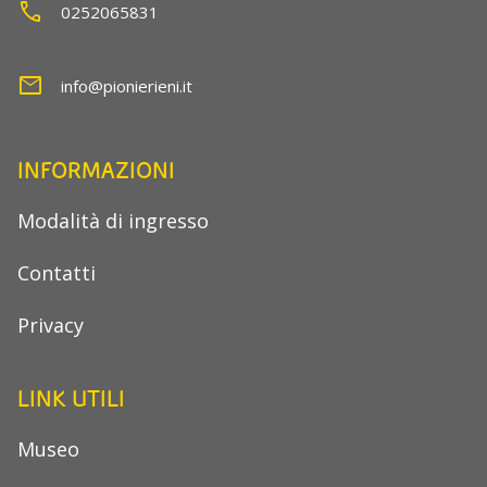
call
0252065831
mail
info@pionierieni.it
INFORMAZIONI
Modalità di ingresso
Contatti
Privacy
LINK UTILI
Museo