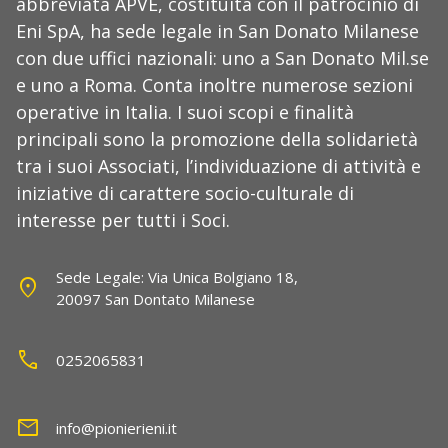
abbreviata APVE, costituita con il patrocinio di
Eni SpA, ha sede legale in San Donato Milanese
con due uffici nazionali: uno a San Donato Mil.se
e uno a Roma. Conta inoltre numerose sezioni
operative in Italia. I suoi scopi e finalità
principali sono la promozione della solidarietà
tra i suoi Associati, l’individuazione di attività e
iniziative di carattere socio-culturale di
interesse per tutti i Soci.
Sede Legale: Via Unica Bolgiano 18,
location_on
20097 San Dontato Milanese
call
0252065831
mail
info@pionierieni.it