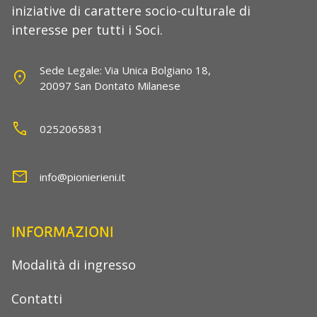
iniziative di carattere socio-culturale di
interesse per tutti i Soci.
Sede Legale: Via Unica Bolgiano 18,
location_on
20097 San Dontato Milanese
call
0252065831
mail
info@pionierieni.it
INFORMAZIONI
Modalità di ingresso
Contatti