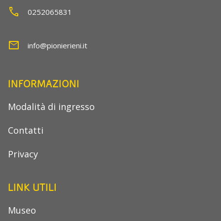
call
0252065831
mail
info@pionierieni.it
INFORMAZIONI
Modalità di ingresso
Contatti
Privacy
LINK UTILI
Museo